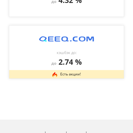
4.32 %
до
кэшбэк до:
2.74 %
до
Есть акции!